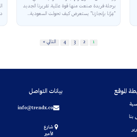
برحلة فريدة صنعت منها قوة عالمية. تقريرنا الجديد
ال
"عِزّنا بإنجازنا" يستعرض كيف تحولت السعودية...
دع
1
2
3
4
التالي »
ة الموقع
بيانات التواصل
سية
info@trendx.co
 بنا
شارع
رير
الأمير