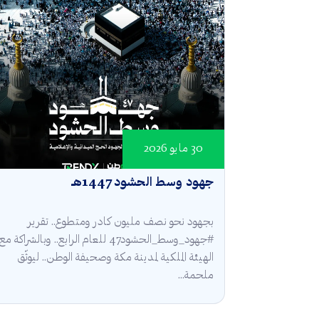
30 مايو 2026
جهود وسط الحشود 1447هـ
بجهود نحو نصف مليون كادر ومتطوع.. تقرير
#جهود_وسط_الحشود47 للعام الرابع.. وبالشراكة مع
الهيئة الملكية لمدينة مكة وصحيفة الوطن.. ليوثّق
ملحمة...