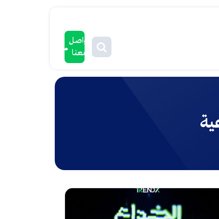
تواصل
معنا
عية