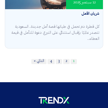
12 سبتمبر 2025
شريان الأمل
كل قطرة دم تحمل في طياتها قصة أمل جديدة.. السعودية
تتصدر عالميًا بإقبال استثنائي على التبرع. دعوة للتأمل في قيمة
العطاء...
1
2
3
4
التالي »