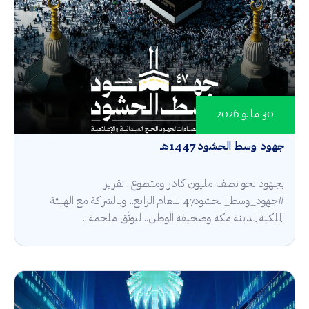
30 مايو 2026
جهود وسط الحشود 1447هـ
بجهود نحو نصف مليون كادر ومتطوع.. تقرير
#جهود_وسط_الحشود47 للعام الرابع.. وبالشراكة مع الهيئة
الملكية لمدينة مكة وصحيفة الوطن.. ليوثّق ملحمة...