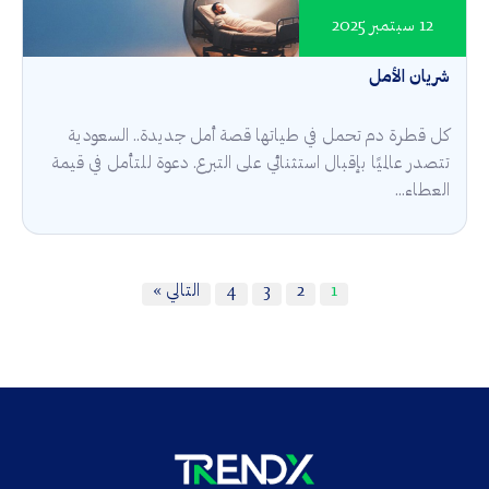
12 سبتمبر 2025
شريان الأمل
كل قطرة دم تحمل في طياتها قصة أمل جديدة.. السعودية
تتصدر عالميًا بإقبال استثنائي على التبرع. دعوة للتأمل في قيمة
العطاء...
1
2
3
4
التالي »