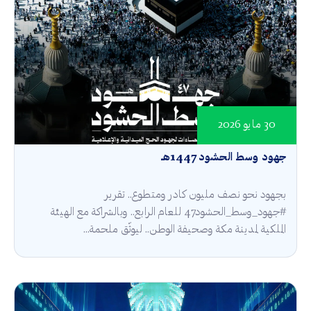
30 مايو 2026
جهود وسط الحشود 1447هـ
بجهود نحو نصف مليون كادر ومتطوع.. تقرير
#جهود_وسط_الحشود47 للعام الرابع.. وبالشراكة مع الهيئة
الملكية لمدينة مكة وصحيفة الوطن.. ليوثّق ملحمة...