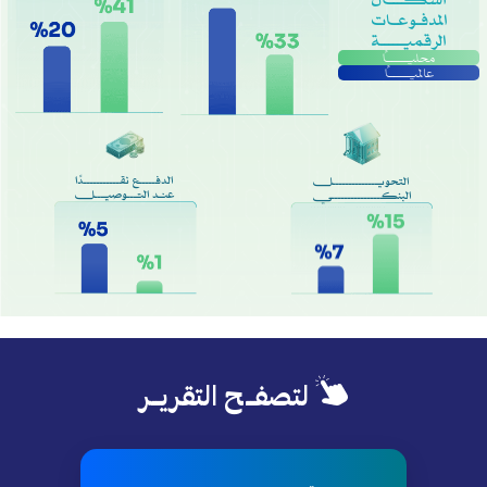
المدفـوعـات
الرقميـــــة
محليــــــاً
عالميــــــاً
الدفـــــع نقـــــــــــدًا
التحويـــــــــــــــل
عنـد التـــوصيــــل
البنكـــــــــــــــــي
لتصفــح التقريــر