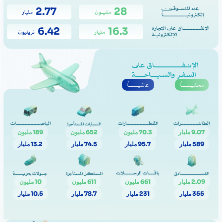
عدد المتسـوقــين
2.77
28
مليـون
مليار
إلكترونيـــــــــــــــًا
الإنفـــــــــــاق على التجارة
6.42
16.3
مليار
تريليون
الإلكترونيـة
الإنـفـــــــــــــاق على
السفـر والسيــاحــــة
محليــــــاً
عالميــــــاً
الطائــــــــــــرات
القطــــــــــــــارات
الباصـــــــــــــــات
السيارات المستأجرة
9.07 مليار
70.3 مليون
652 مليون
189 مليون
589 مليار
95.7 مليار
74.5 مليار
13.2 مليار
باقـــات الرحــــــلات
الفنـــــــــــــــــــادق
المساكـن المستأجرة
جـــولات بحريـــــــة
2.09 مليار
661 مليون
611 مليون
10 مليون
355 مليار
231 مليار
78.7 مليار
10.5 مليار