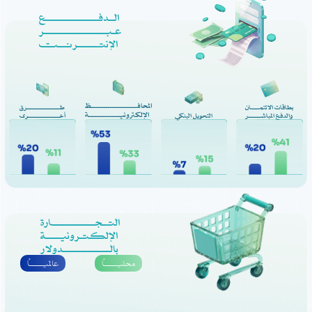
الــدفـــــــــــــــــــع
عـبــــــــــــــــــــــر
الإنتــــــــرنــــت
المحافــــــــــــــــــــــظ
بطاقات الائتمـــــان
طــــــــــــــــــــــــرق
الإلكترونيـــــــــــــــة
والدفع المباشـــــــــر
التحويل البنكي
أخـــــــــــــــــــــــرى
التــجـــــــــــــــارة
الإلكـتـرونيـــــة
بالـــــــــــــــــدولار
محليــــــاً
عالميــــــاً