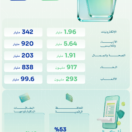
342
1.96
الإلكترونيات
مليار
مليار
الأزيـــــــــاء
920
5.64
مليار
مليار
والملابــس
203
1.91
الصحـــــــــة والجــمــــال
مليار
مليار
838
917
الــغــــــــــذاء
مليـون
مليار
99.6
293
الألـعـــــــاب
مليـون
مليار
المحافـــــــــــــــــــــظ
البطـــاقـــــــــــــات
الرقميــــــــــــــــــــة
البنكية بأنواعهـــــــا
أشكــــال