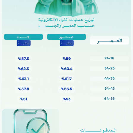
توزيع عمليات الشراء الإلكترونية
حســـب العمــــر والجنـــس
الذكــــور
الإنـــــاث
العــمـــــــر
عالميــــــاً
عالميــــــاً
24-16
%57.3
%59
34-25
%62.3
%60.4
44-35
%63.1
%61.7
54-45
%57.8
%56.5
64-55
%51
%53
الـمدفـوعـــــــــــات