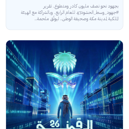
بجهود نحو نصف مليون كادر ومتطوع.. تقرير
#جهود_وسط_الحشود47 للعام الرابع.. وبالشراكة مع الهيئة
الملكية لمدينة مكة وصحيفة الوطن.. ليوثّق ملحمة...