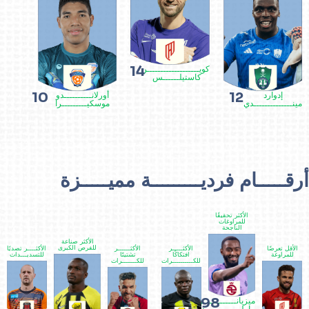
14
كويـــــــــــــــــــن
كاستيلــــــس
10
12
إدوارد
أورلانــــــــــدو
مينــــــــــــــدي
موسكيـــــــــرا
أرقـــــام فرديـــــــــة مميـــــزة
الأكثر تحقيقًا
للمراوغات
الناجحة
الأكثر صناعة
للفرص الكبرى
الأقل تعرضًا
الأكثـــــر
الأكثــــــر
الأكثــــر تصديًا
للمراوغة
افتكاكًا
تشتيتًا
للتسديـــدات
للكــــــــــرات
للكـــــــرات
98
ميزيانــــــــــــي
ماوليــــــــــــدا