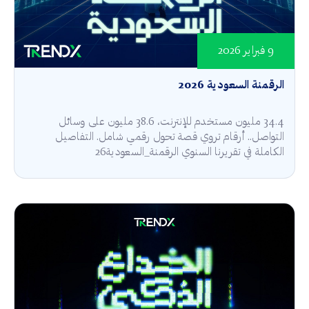
9 فبراير 2026
الرقمنة السعودية 2026
34.4 مليون مستخدم للإنترنت، 38.6 مليون على وسائل
التواصل.. أرقام تروي قصة تحول رقمي شامل. التفاصيل
الكاملة في تقريرنا السنوي الرقمنة_السعودية26