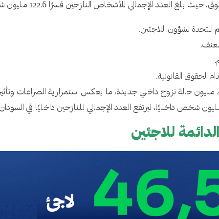
خلال النصف الأول من العام وحده، تم تسجيل 4.7 مليون حالة نزوح داخلي جديدة، ما يعكس استمرارية 
لدائمة للاجئين