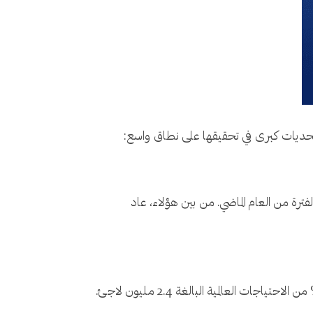
ه تحديات كبرى في تحقيقها على نطاق واسع:
هم الأصلية 433,600 شخص، مما يمثل ارتفاعًا بنسبة 7% مقارنة بنفس الفترة من العام الماضي. من بين هؤلاء، عاد