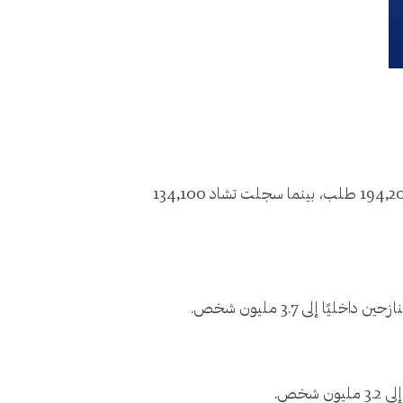
غادر 465,900 شخص السودان طلبًا للحماية الدولية، وسجّلت مصر العدد الأكبر من طلبات اللجوء من السودانيين بـ 194,200 طلب، بينما سجلت تشاد 134,100