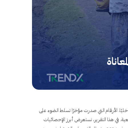
لحوظًا في أعداد اللاجئين والنازحين داخليًا. الأرقام التي صدرت مؤخرًا تسلط الضوء على
ية. في هذا التقرير، نستعرض أبرز الإحصائيات