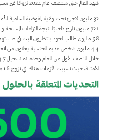
شهد العالم حتى منتصف عام 2024 نزوحًا غير مسبوق، حيث بلغ العدد الإجمالي للأشخاص النازحين قسرًا 122.6 مليون شخص. هذه الأرقام تشمل:
32 مليون لاجئ تحت ولاية المفوضية السامية للأمم المتحدة لشؤون اللاجئين.
72.1 مليون نازح داخليًا نتيجة النزاعات المسلحة والعنف.
5.8 مليون طالب لجوء ينتظرون البت في طلباتهم.
4.4 مليون شخص عديم الجنسية يعانون من انعدام الحقوق القانونية.
الأمثلة، حيث تسببت الأزمات هناك في نزوح 1.6 مليون شخص داخليًا، ليرتفع العدد الإجمالي للنازحين داخليًا في السودان إلى 10.5 مليون شخص.
التحديات المتعلقة بالحلول ا