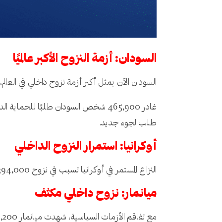
السودان: أزمة النزوح الأكبر عالميًا
السودان الآن يمثل أكبر أزمة نزوح داخلي في العالم، حيث بلغ
طلب لجوء جديد.
أوكرانيا: استمرار النزوح الداخلي
النزاع المستمر في أوكرانيا تسبب في نزوح 394,000 شخص داخليًا خلال النصف الأول من 2024، ليصل العدد الإجمالي للنازحين داخليًا إلى 3.7 مليون شخص.
ميانمار: نزوح داخلي مكثف
مع تفاقم الأزمات السياسية، شهدت ميانمار 913,200 حالة نزوح داخلي جديدة، مما رفع العدد الإجمالي للنازحين داخليًا إلى 3.2 مليون شخص.