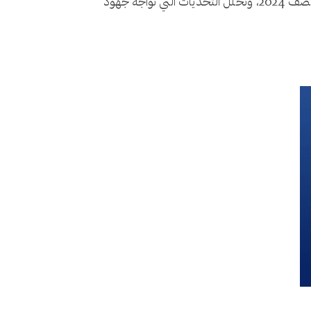
المتعلقة بالنزوح وانعدام الجنسية من واقع بيانات مفوضية اللاجئين عن النزوح وانعدام الجنسية والحلول الدائمة حتى منتصف 2024، ونحلل التحديات التي تواجه جهود