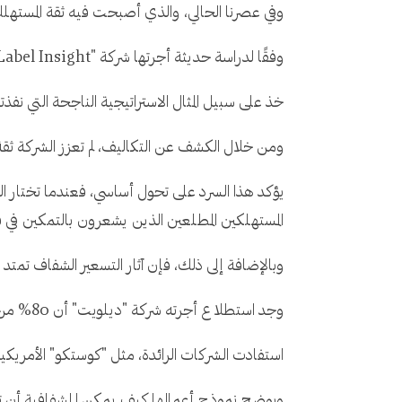
وفي عصرنا الحالي، والذي أصبحت فيه ثقة المستهلك
وفقًا لدراسة حديثة أجرتها شركة "Label Insight"، فإن 94% من المستهلكين أكثر ميلاً إلى الولاء للعلامة التجارية التي توفر شفافية كاملة فيما يتعلق بأسعارها.
خذ على سبيل المثال الاستراتيجية الناجحة التي نفذتها شركة "Warby Parker" للتجزئة عبر الإنترنت، والتي أحدثت اضطرابًا في صناعة النظار
ومن خلال الكشف عن التكاليف، لم تعزز الشركة ثقة المستهلك فحس
يؤكد هذا السرد على تحول أساسي، فعندما تختار 
المستهلكين المطلعين الذين يشعرون بالتمكين في ق
وبالإضافة إلى ذلك، فإن آثار التسعير الشفاف تمتد
وجد استطلاع أجرته شركة "ديلويت" أن 80% من المستهلكين أكثر ميلاً إلى التعامل مع الشركات التي تستخدم ممارسات التسعير الشفافة.
استفادت الشركات الرائدة، مثل "كوستكو" الأمريكية