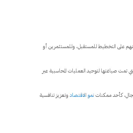
 تعينهم على التخطيط للمستقبل، وللمستثمرين أو
في الغالب مجموعة موحّدة من الإرشادات تعرف باسم للمعايير الدولية لإعداد التقارير المالية (IFRS)، والتي تمت صياغتها لتوحيد العمليات المحاسبية عبر
المجال، كأحد ممكنات
نمو الاقتصاد
وتعزيز تنافسية