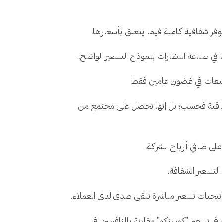
لمصداقية فحسب؛ بل إنها تحصل على مجتمع من
على صافي أرباح الشركة.
تراتيجيات تسعير مباشرة تلقى صدى لدى العملاء.
رضا العملاء، حيث أعرب 87% من المتسوقين عن ثقتهم في تسعير "كوستكو" مقارنة بالمنافسين في