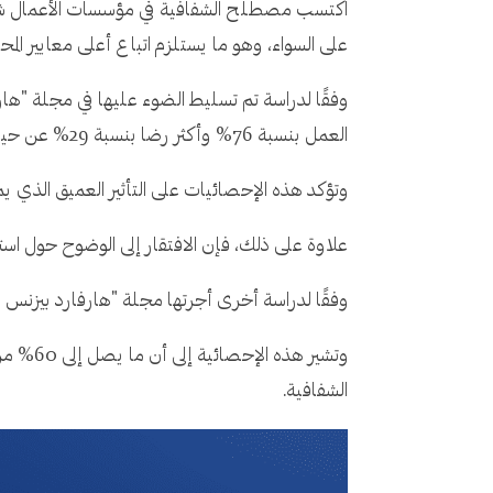
اكتسب مصطلح الشفافية في مؤسسات الأعمال شعبية 
على السواء، وهو ما يستلزم اتباع أعلى معايير المحا
وفقًا لدراسة تم تسليط الضوء عليها في مجلة "هارف
العمل بنسبة 76% وأكثر رضا بنسبة 29% عن حياتهم خارج العمل.
وتؤكد هذه الإحصائيات على التأثير العميق الذي ي
علاوة على ذلك، فإن الافتقار إلى الوضوح حول استر
وفقًا لدراسة أخرى أجرتها مجلة "هارفارد بيزنس ريفيو"، فإن 40% فقط من الموظفين يقولون إنهم يعلمون بوضوح استراتيجيا
وتشير 
الشفافية.