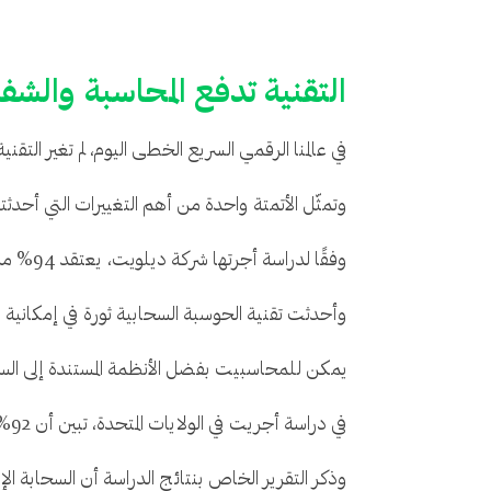
التقنية تدفع المحاسبة والشفا
في عالمنا الرقمي السريع الخطى اليوم، لم تغير الت
وتمثّل الأتمتة واحدة من أهم التغييرات التي أحدثته
وفقًا لدراسة أجرتها شركة ديلويت، يعتقد 94% من المتخصصين في مجال التمويل أن الأتمتة في المحاسبة أدت إلى تحسين دقة البيانات المالية.
وأحدثت تقنية الحوسبة السحابية ثورة في إمكانية ال
يمكن للمحاسبيت بفضل الأنظمة المستندة إلى السح
في دراسة أجريت في الولايات المتحدة، تبين أن 92% من المحاسبين يؤمنون بالقيمة التي تضيفها التقنية الجديدة إلى شركاتهم.
وذكر التقرير الخاص بنتائج الدراسة أن السحابة الإلكترونية سوف تكون موقع 82