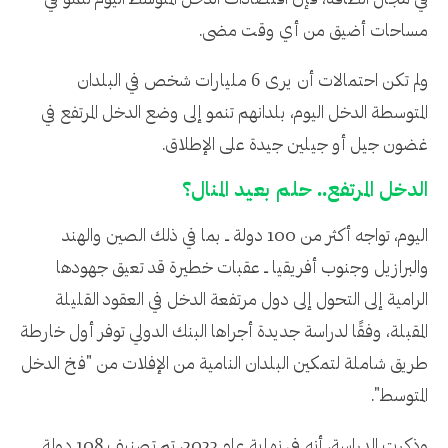
في مجال الطاقة، فإن اقتصادات الدخل المتوسط ​​اليوم تنمو في
مساحات أضيق من أي وقت مضى.
ولم تكن احتمالات أن يرى 6 مليارات شخص في البلدان
المتوسطة الدخل اليوم، بلدانهم تنمو إلى وضع الدخل المرتفع في
غضون جيل أو جيلين جيدة على الإطلاق.
الدخل المرتفع.. حلم بعيد المنال؟
اليوم، تواجه أكثر من 100 دولة ــ بما في ذلك الصين والهند
والبرازيل وجنوب أفريقيا ــ عقبات خطيرة قد تعيق جهودها
الرامية إلى التحول إلى دول مرتفعة الدخل في العقود القليلة
المقبلة، وفقًا لدراسة جديدة أجراها البنك الدولي توفر أول خارطة
طريق شاملة لتمكين البلدان النامية من الإفلات من "فخ الدخل
المتوسط".
وذكرت الدراسة، أنه في نهاية عام 2023، تم تصنيف 108 دولة