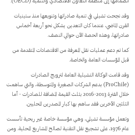
انضمامها إلى منظمة التعاون الاقتصادي والتنمية (OECD).
وقد نجحت تشيلي في تنمية صادراتها وتنويعها منذ ستينيات
القرن الماضي، عندما كان التعدين يشكل نحو أربعة أخماس
صادراتها، وهذه الحصة الآن حوالي النصف.
كما تم دعم عمليات نقل المعرفة من الاقتصادات المتقدمة من
قبل المؤسسات العامة والخاصة.
وقد قامت الوكالة التشيلية العامة لترويج الصادرات
(ProChile) بدعم الشركات الصغيرة والمتوسطة، والتي ساهمت
خلال الفترة 2013-2016 بثلث القيمة المضافة للصادرات - أما
الثلثين الآخرين فقد ساهم بها كبار المصدرين المحليين.
وتعمل مؤسسة تشيلي، وهي مؤسسة خاصة غير ربحية تأسست
عام 1976، على تشجيع نقل التقنية لصالح المشاريع المحلية. ومن