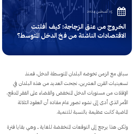
15 أغسطس 2024
الخروج من عنق الزجاجة: كيف أفلتت
الاقتصادات الناشئة من فخ الدخل المتوسط؟
سباق مع الزمن تخوضه البلدان المتوسطة الدخل، فمنذ
تسعينيات القرن العشرين، نجحت العديد من هذه البلدان في
الإفلات من مستويات الدخل المنخفض والقضاء على الفقر المدقع،
الأمر الذي أدى إلى نشوء تصور عام مفاده أن العقود الثلاثة
الماضية كانت عظيمة بالنسبة للتنمية.
ولكن هذا يرجع إلى التوقعات المنخفضة للغاية ــ وهي بقايا فترة