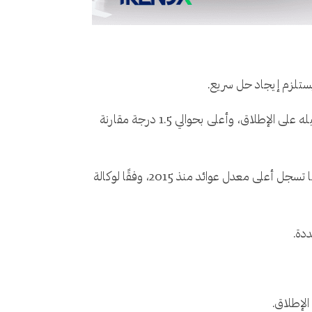
يستلزم إيجاد حل سريع.
ارتفع المتوسط العالمي لدرجة حرارة الهواء السطحي في أغسطس 2023 إلى 16.82 درجة مئوية، وهو أعلى مستوى تم تسجيله على الإطلاق، وأعلى بحوالي 1.5 درجة مقارنة
في المقابل، ارتفعت أرباح أكبر 5 شركات نفط في العالم بمقدار الضعف تقريبًا في عام 2022، مع زيادة جديد في 2023، جعلتها تسجل أعلى معدل عوائد منذ 2015، وفقًا لوكالة
ددة.