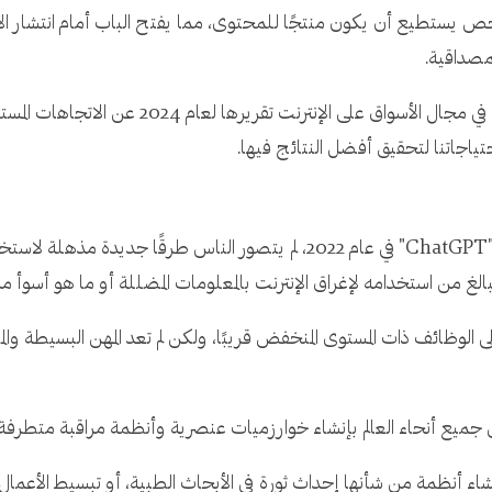
 يستطيع أن يكون منتجًا للمحتوى، مما يفتح الباب أمام انتشار الأخبا
مصداقية.
أصدرت مجموعة "Schibsted" الإعلامية العاملة في م
حتياجاتنا لتحقيق أفضل النتائج فيها.
عندما أطلقت شركة "OpenAI" روبوت الدردشة "ChatGPT" في عام 2022، لم يتصو
غ من استخدامه لإغراق الإنترنت بالمعلومات المضللة أو ما هو أسوأ من 
 الوظائف ذات المستوى المنخفض قريبًا، ولكن لم تعد المهن البسيطة و
ميع أنحاء العالم بإنشاء خوارزميات عنصرية وأنظمة مراقبة متطرفة
ء أنظمة من شأنها إحداث ثورة في الأبحاث الطبية، أو تبسيط الأعمال،