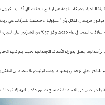
ميلتون فريدمان، القائل بأن "المسؤولية الاجتماعية للشركات هي زيادة 
في استطلاع رأي أجرته شركة "إيدلمان" لاستشارات العلاقات العامة 
أسمالية، يتعلق بموازنة الأهداف الاجتماعية بحيث يتم تلبية الاحتي
مر للناتج المحلي الإجمالي باعتباره الهدف الرئيسي للاقتصاد، بل التف
 والحريصين على الاستدامة قد يمنع تطبيق هذه المبادئ، إلا في حالة حدو