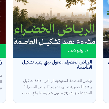
28 يوليو 2026
الرياض الخضراء.. تحول بيئي يعيد تشكيل
رأ
العاصمة
تش
تواصل العاصمة السعودية الرياض إعادة تشكيل
ال
بيئتها الحضرية ضمن مشروع "الرياض الخضراء"
تز
المستهدف لزراعة 7.5 مليون شجرة، ما رفع نصيب...