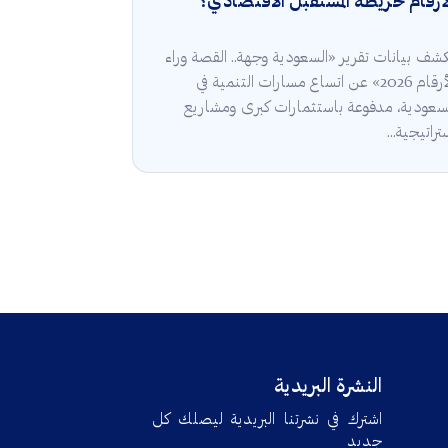
أرقام خريطة المستقبل الاقتصادي؟
شف بيانات تقرير «السعودية وجهة.. القصة وراء
الأرقام 2026» عن اتساع مسارات التنمية في
سعودية، مدفوعة باستثمارات كبرى ومشاريع
تراتيجية...
النشرة البريدية
اشترك في نشرتنا البريدية ليصلك كل
جديد