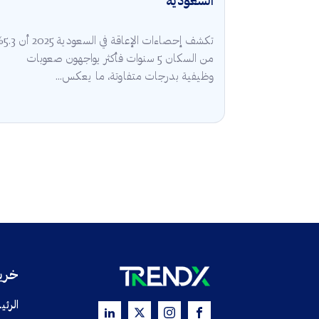
السعودية
تكشف إحصاءات الإعا
من السكان 5 سنوات فأكثر يواجهون صعوبات
وظيفية بدرجات متفاوتة، ما يعكس...
خريط
الرئي