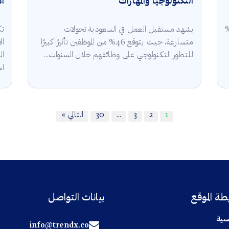
التكنولوجيا والمهارات
ال
قة في السعودية 2025 أن 5.3%
يشهد مستقبل العمل في السعودية تحولات
تك
متسارعة، حيث يتوقع 46% من الموظفين تأثيرًا كبيرًا
للتطور التكنولوجي على وظائفهم خلال السنوات...
ال
اس
1
2
3
…
30
التالي »
ة الموقع
بيانات التواصل
سية
info@trendx.co