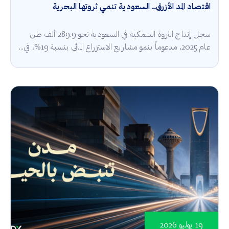
اقتصاد المد الأزرق.. السعودية تنمي ثروتها البحرية
سجل إنتاج الثروة السمكية في السعودية نحو 289.9 ألف طن
عام 2025، مدعوماً بنمو مشاريع الاستزراع المائي بنسبة 19%، في...
19 يوليو 2026