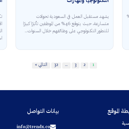
التكنولوجيا والمهارات
ال
قة في السعودية 2025 أن 5.3%
يشهد مستقبل العمل في السعودية تحولات
تك
متسارعة، حيث يتوقع 46% من الموظفين تأثيرًا كبيرًا
للتطور التكنولوجي على وظائفهم خلال السنوات...
ال
اس
1
2
3
…
32
التالي »
ة الموقع
بيانات التواصل
سية
info@trendx.co