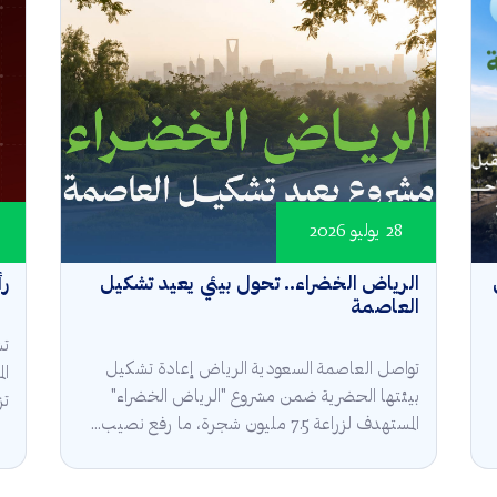
28 يوليو 2026
الرياض الخضراء.. تحول بيئي يعيد تشكيل
رأ
العاصمة
تش
تواصل العاصمة السعودية الرياض إعادة تشكيل
ال
بيئتها الحضرية ضمن مشروع "الرياض الخضراء"
تز
المستهدف لزراعة 7.5 مليون شجرة، ما رفع نصيب...