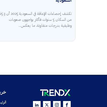
السعودية
تكشف إحصاءات الإعا
من السكان 5 سنوات فأكثر يواجهون صعوبات
وظيفية بدرجات متفاوتة، ما يعكس...
خريط
الرئي