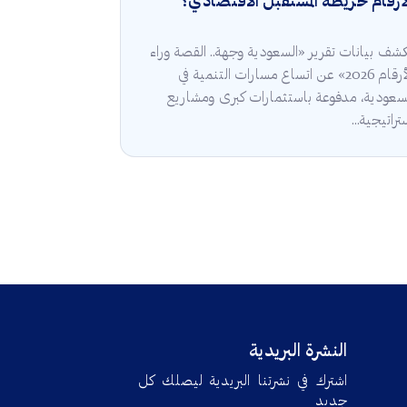
أرقام خريطة المستقبل الاقتصادي؟
شف بيانات تقرير «السعودية وجهة.. القصة وراء
الأرقام 2026» عن اتساع مسارات التنمية في
سعودية، مدفوعة باستثمارات كبرى ومشاريع
تراتيجية...
النشرة البريدية
اشترك في نشرتنا البريدية ليصلك كل
جديد