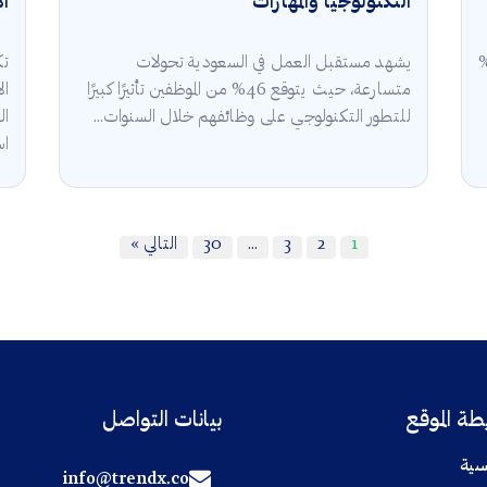
التكنولوجيا والمهارات
ال
قة في السعودية 2025 أن 5.3%
يشهد مستقبل العمل في السعودية تحولات
تك
متسارعة، حيث يتوقع 46% من الموظفين تأثيرًا كبيرًا
للتطور التكنولوجي على وظائفهم خلال السنوات...
ال
اس
1
2
3
…
30
التالي »
ة الموقع
بيانات التواصل
سية
info@trendx.co