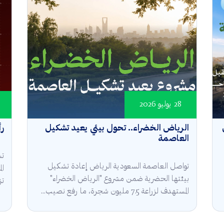
28 يوليو 2026
الرياض الخضراء.. تحول بيئي يعيد تشكيل
رأ
العاصمة
تش
تواصل العاصمة السعودية الرياض إعادة تشكيل
ال
بيئتها الحضرية ضمن مشروع "الرياض الخضراء"
تز
المستهدف لزراعة 7.5 مليون شجرة، ما رفع نصيب...