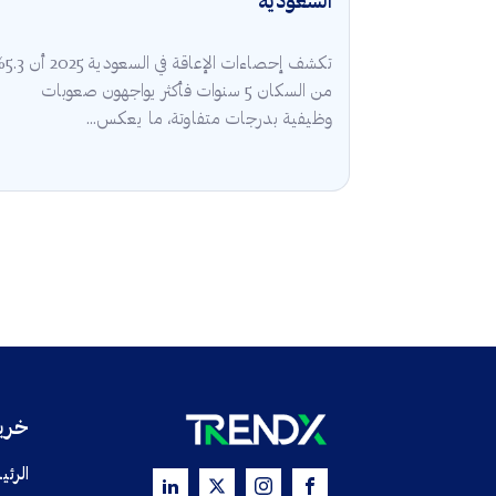
السعودية
تكشف إحصاءات الإعا
من السكان 5 سنوات فأكثر يواجهون صعوبات
وظيفية بدرجات متفاوتة، ما يعكس...
خريط
الرئي