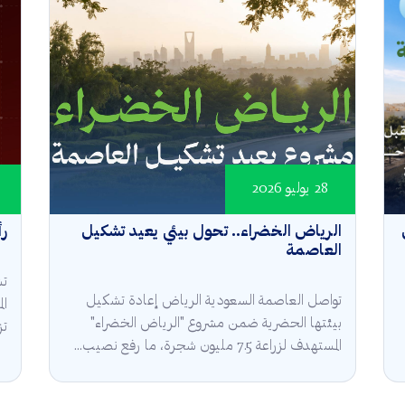
28 يوليو 2026
الرياض الخضراء.. تحول بيئي يعيد تشكيل
رأ
العاصمة
تش
تواصل العاصمة السعودية الرياض إعادة تشكيل
ال
بيئتها الحضرية ضمن مشروع "الرياض الخضراء"
تز
المستهدف لزراعة 7.5 مليون شجرة، ما رفع نصيب...