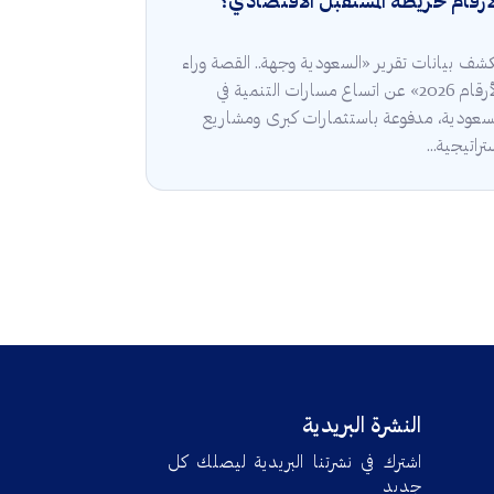
أرقام خريطة المستقبل الاقتصادي؟
شف بيانات تقرير «السعودية وجهة.. القصة وراء
الأرقام 2026» عن اتساع مسارات التنمية في
سعودية، مدفوعة باستثمارات كبرى ومشاريع
تراتيجية...
النشرة البريدية
اشترك في نشرتنا البريدية ليصلك كل
جديد