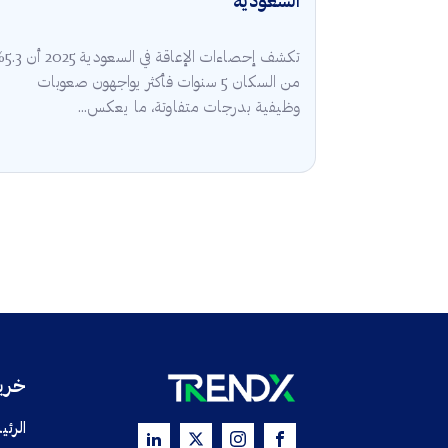
السعودية
تكشف إحصاءات الإعا
من السكان 5 سنوات فأكثر يواجهون صعوبات
وظيفية بدرجات متفاوتة، ما يعكس...
خريط
الرئي