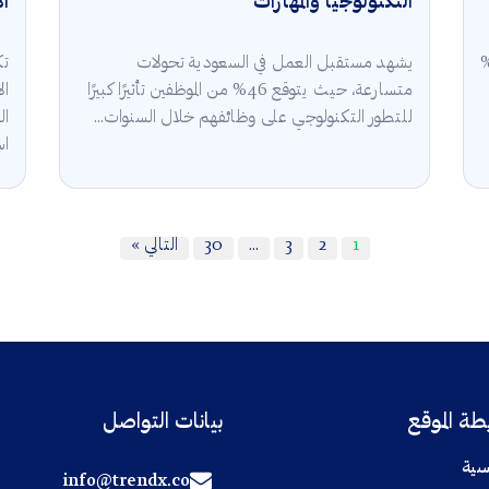
التكنولوجيا والمهارات
ال
قة في السعودية 2025 أن 5.3%
يشهد مستقبل العمل في السعودية تحولات
تك
متسارعة، حيث يتوقع 46% من الموظفين تأثيرًا كبيرًا
للتطور التكنولوجي على وظائفهم خلال السنوات...
ال
اس
1
2
3
…
30
التالي »
ة الموقع
بيانات التواصل
سية
info@trendx.co