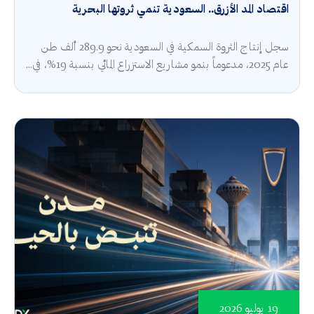
اقتصاد المد الأزرق.. السعودية تنمي ثروتها البحرية
سجل إنتاج الثروة السمكية في السعودية نحو 289.9 ألف طن
عام 2025، مدعوماً بنمو مشاريع الاستزراع المائي بنسبة 19%، في...
19 يوليو 2026