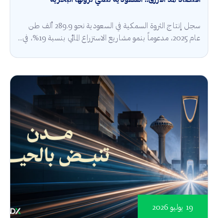
اقتصاد المد الأزرق.. السعودية تنمي ثروتها البحرية
سجل إنتاج الثروة السمكية في السعودية نحو 289.9 ألف طن
عام 2025، مدعوماً بنمو مشاريع الاستزراع المائي بنسبة 19%، في...
19 يوليو 2026