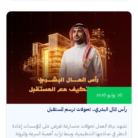
26 يوليو 2026
رأس المال البشري.. تحولات ترسم المستقبل
تشهد بيئة العمل تحولات متسارعة تفرض على المؤسسات إعادة
النظر في نماذجها التنظيمية، وسط تزايد أهمية السرعة والمرونة