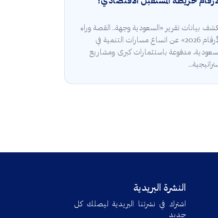
أرقام خريطة المستقبل الاقتصادي؟
شف بيانات تقرير «السعودية وجهة.. القصة وراء
الأرقام 2026» عن اتساع مسارات التنمية في
سعودية، مدفوعة باستثمارات كبرى ومشاريع
تراتيجية...
النشرة البريدية
اشترك في نشرتنا البريدية ليصلك كل
جديد