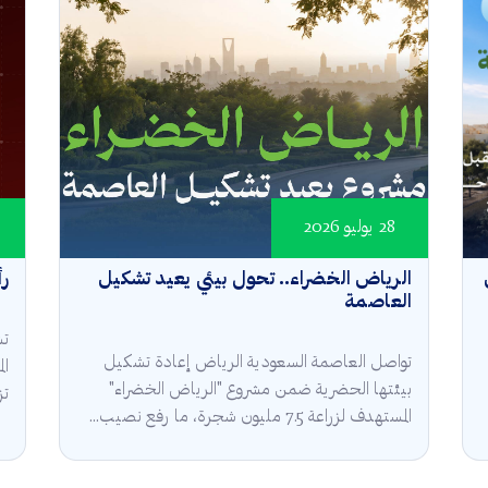
28 يوليو 2026
الرياض الخضراء.. تحول بيئي يعيد تشكيل
رأ
العاصمة
تش
تواصل العاصمة السعودية الرياض إعادة تشكيل
ال
بيئتها الحضرية ضمن مشروع "الرياض الخضراء"
تز
المستهدف لزراعة 7.5 مليون شجرة، ما رفع نصيب...