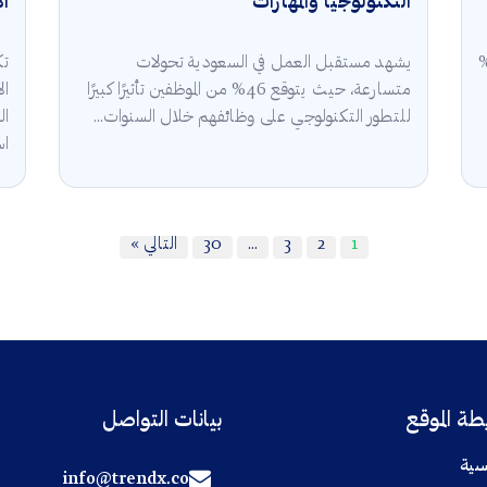
التكنولوجيا والمهارات
ال
قة في السعودية 2025 أن 5.3%
يشهد مستقبل العمل في السعودية تحولات
تك
متسارعة، حيث يتوقع 46% من الموظفين تأثيرًا كبيرًا
للتطور التكنولوجي على وظائفهم خلال السنوات...
ال
اس
1
2
3
…
30
التالي »
ة الموقع
بيانات التواصل
سية
info@trendx.co