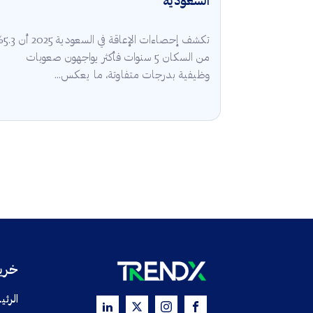
السعودية
تكشف إحصاءات الإعا
من السكان 5 سنوات فأكثر يواجهون صعوبات
وظيفية بدرجات متفاوتة، ما يعكس...
خريط
الرئي