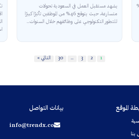
قة في السعودية 2025 أن 5.3%
يشهد مستقبل العمل في السعودية تحولات
تك
متسارعة، حيث يتوقع 46% من الموظفين تأثيرًا كبيرًا
للتطور التكنولوجي على وظائفهم خلال السنوات...
ال
اس
1
2
3
…
30
التالي »
ة الموقع
بيانات التواصل
سية
info@trendx.co
 بنا