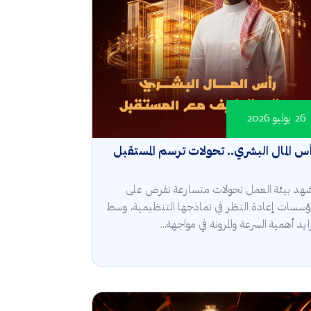
26 يوليو 2026
س المال البشري.. تحولات ترسم المستقبل
هد بيئة العمل تحولات متسارعة تفرض على
مؤسسات إعادة النظر في نماذجها التنظيمية، وسط
ايد أهمية السرعة والمرونة في مواجهة...