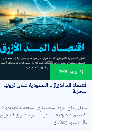
23 يوليو 2026
اقتصاد المد الأزرق.. السعودية تنمي ثروتها
البحرية
سجل إنتاج الثروة السمكية في السعودية نحو 289.9
ألف طن عام 2025، مدعوماً بنمو مشاريع الاستزراع
المائي بنسبة 19%، في...