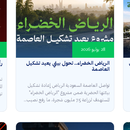
28 يوليو 2026
الرياض الخضراء.. تحول بيئي يعيد تشكيل
رأ
العاصمة
تش
تواصل العاصمة السعودية الرياض إعادة تشكيل
ال
بيئتها الحضرية ضمن مشروع "الرياض الخضراء"
تز
المستهدف لزراعة 7.5 مليون شجرة، ما رفع نصيب...