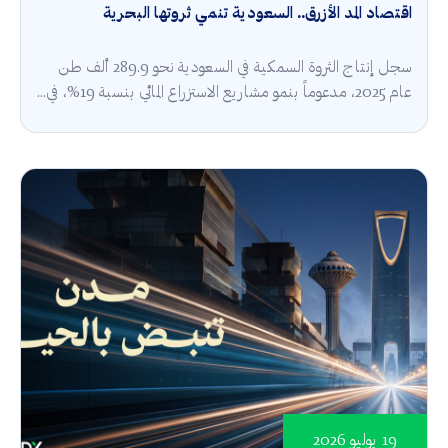
اقتصاد المد الأزرق.. السعودية تنمي ثروتها البحرية
سجل إنتاج الثروة السمكية في السعودية نحو 289.9 ألف طن
عام 2025، مدعوماً بنمو مشاريع الاستزراع المائي بنسبة 19%، في...
19 يوليو 2026