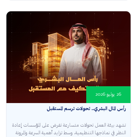
26 يوليو 2026
رأس المال البشري.. تحولات ترسم المستقبل
تشهد بيئة العمل تحولات متسارعة تفرض على المؤسسات إعادة
النظر في نماذجها التنظيمية، وسط تزايد أهمية السرعة والمرونة