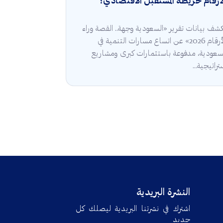
أرقام خريطة المستقبل الاقتصادي؟
شف بيانات تقرير «السعودية وجهة.. القصة وراء
الأرقام 2026» عن اتساع مسارات التنمية في
سعودية، مدفوعة باستثمارات كبرى ومشاريع
تراتيجية...
النشرة البريدية
اشترك في نشرتنا البريدية ليصلك كل
جديد