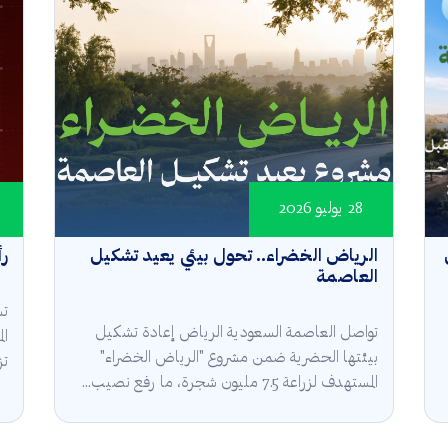
28 يوليو 2026
الرياض الخضراء.. تحول بيئي يعيد تشكيل
رأ
العاصمة
تش
تواصل العاصمة السعودية الرياض إعادة تشكيل
ال
بيئتها الحضرية ضمن مشروع "الرياض الخضراء"
تز
المستهدف لزراعة 7.5 مليون شجرة، ما رفع نصيب...