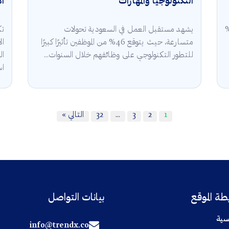
التكنولوجيا والمهارات
ال
قة في السعودية 2025 أن 5.3%
يشهد مستقبل العمل في السعودية تحولات
تك
متسارعة، حيث يتوقع 46% من الموظفين تأثيرًا كبيرًا
للتطور التكنولوجي على وظائفهم خلال السنوات...
ال
اس
1
2
3
…
32
التالي »
ة الموقع
بيانات التواصل
سية
info@trendx.co