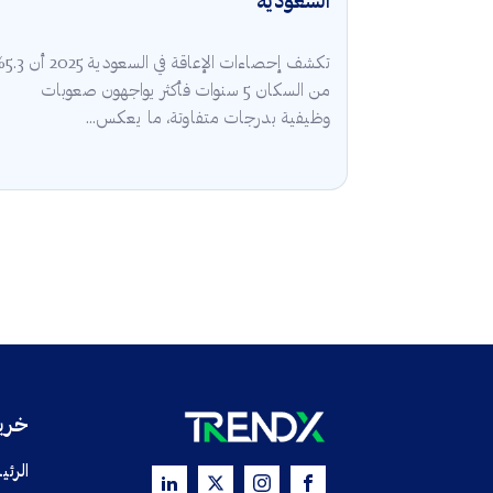
السعودية
تكشف إحصاءات الإعا
من السكان 5 سنوات فأكثر يواجهون صعوبات
وظيفية بدرجات متفاوتة، ما يعكس...
خريط
الرئي