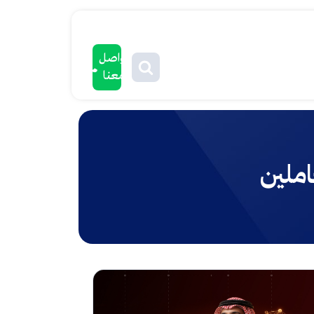
تواصل
معنا
املين