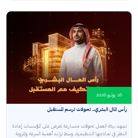
26 يوليو 2026
رأس المال البشري.. تحولات ترسم المستقبل
تشهد بيئة العمل تحولات متسارعة تفرض على المؤسسات إعادة
النظر في نماذجها التنظيمية، وسط تزايد أهمية السرعة والمرونة