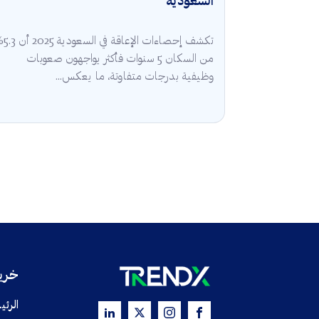
السعودية
تكشف إحصاءات الإعا
من السكان 5 سنوات فأكثر يواجهون صعوبات
وظيفية بدرجات متفاوتة، ما يعكس...
خريط
الرئي