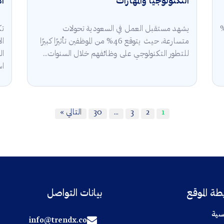
التكنولوجيا والمهارات
ال
قة في السعودية 2025 أن 5.3%
يشهد مستقبل العمل في السعودية تحولات
تك
متسارعة، حيث يتوقع 46% من الموظفين تأثيرًا كبيرًا
للتطور التكنولوجي على وظائفهم خلال السنوات...
ال
اس
1
2
3
…
30
التالي »
ة الموقع
بيانات التواصل
سية
info@trendx.co