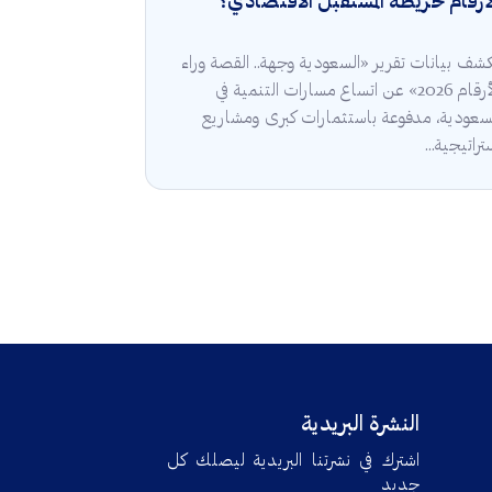
أرقام خريطة المستقبل الاقتصادي؟
شف بيانات تقرير «السعودية وجهة.. القصة وراء
الأرقام 2026» عن اتساع مسارات التنمية في
سعودية، مدفوعة باستثمارات كبرى ومشاريع
تراتيجية...
النشرة البريدية
اشترك في نشرتنا البريدية ليصلك كل
جديد