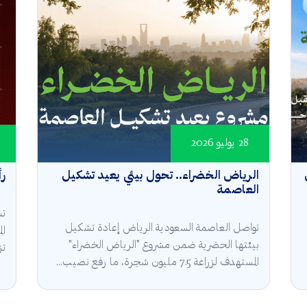
28 يوليو 2026
الرياض الخضراء.. تحول بيئي يعيد تشكيل
رأ
العاصمة
تش
تواصل العاصمة السعودية الرياض إعادة تشكيل
ال
بيئتها الحضرية ضمن مشروع "الرياض الخضراء"
تز
المستهدف لزراعة 7.5 مليون شجرة، ما رفع نصيب...