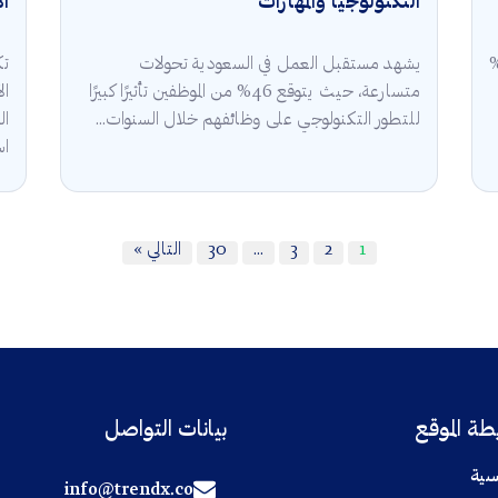
التكنولوجيا والمهارات
ال
قة في السعودية 2025 أن 5.3%
يشهد مستقبل العمل في السعودية تحولات
تك
متسارعة، حيث يتوقع 46% من الموظفين تأثيرًا كبيرًا
للتطور التكنولوجي على وظائفهم خلال السنوات...
ال
اس
1
2
3
…
30
التالي »
ة الموقع
بيانات التواصل
سية
info@trendx.co