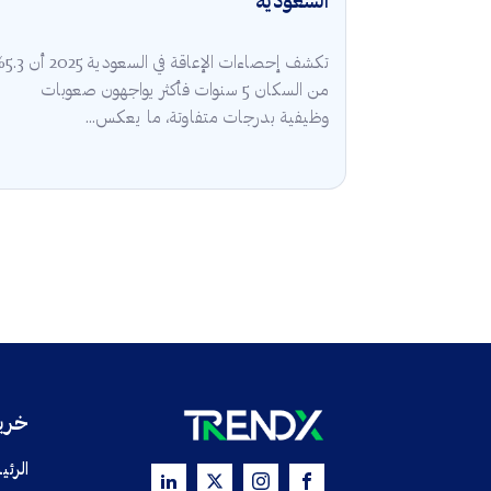
السعودية
تكشف إحصاءات الإعا
من السكان 5 سنوات فأكثر يواجهون صعوبات
وظيفية بدرجات متفاوتة، ما يعكس...
خريط
الرئي