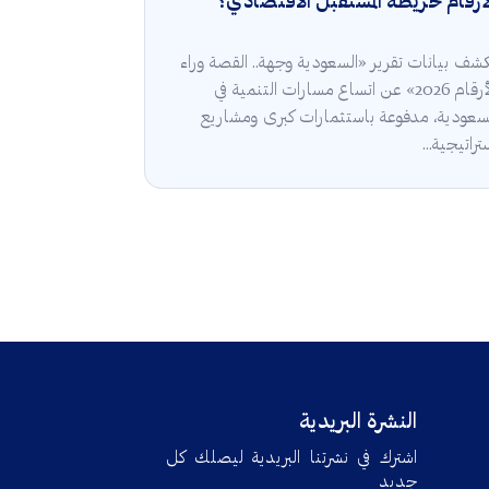
أرقام خريطة المستقبل الاقتصادي؟
شف بيانات تقرير «السعودية وجهة.. القصة وراء
الأرقام 2026» عن اتساع مسارات التنمية في
سعودية، مدفوعة باستثمارات كبرى ومشاريع
تراتيجية...
النشرة البريدية
اشترك في نشرتنا البريدية ليصلك كل
جديد