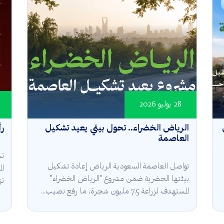
28 يوليو 2026
الرياض الخضراء.. تحول بيئي يعيد تشكيل
رأ
العاصمة
تش
تواصل العاصمة السعودية الرياض إعادة تشكيل
ال
بيئتها الحضرية ضمن مشروع "الرياض الخضراء"
تز
المستهدف لزراعة 7.5 مليون شجرة، ما رفع نصيب...