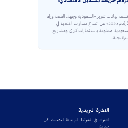
أرقام خريطة المستقبل الاقتصادي؟
شف بيانات تقرير «السعودية وجهة.. القصة وراء
الأرقام 2026» عن اتساع مسارات التنمية في
سعودية، مدفوعة باستثمارات كبرى ومشاريع
تراتيجية...
النشرة البريدية
اشترك في نشرتنا البريدية ليصلك كل
جديد