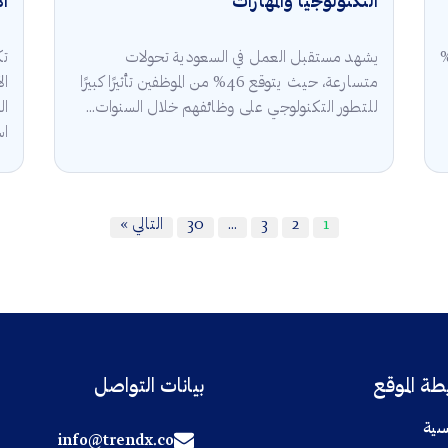
التكنولوجيا والمهارات
ال
قة في السعودية 2025 أن 5.3%
يشهد مستقبل العمل في السعودية تحولات
تك
متسارعة، حيث يتوقع 46% من الموظفين تأثيرًا كبيرًا
للتطور التكنولوجي على وظائفهم خلال السنوات...
ال
اس
1
2
3
…
30
التالي »
ة الموقع
بيانات التواصل
سية
info@trendx.co