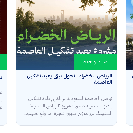
28 يوليو 2026
الرياض الخضراء.. تحول بيئي يعيد تشكيل
رأ
العاصمة
تش
تواصل العاصمة السعودية الرياض إعادة تشكيل
ال
بيئتها الحضرية ضمن مشروع "الرياض الخضراء"
تز
المستهدف لزراعة 7.5 مليون شجرة، ما رفع نصيب...