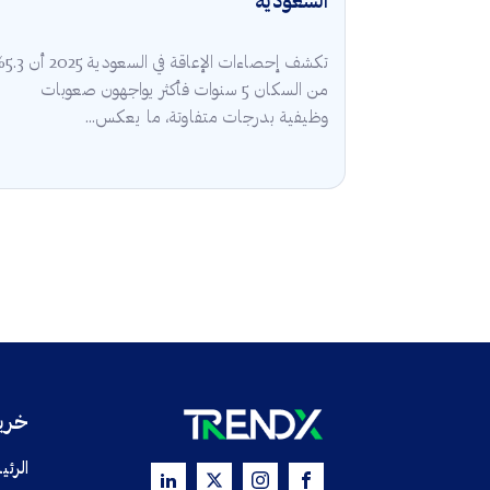
السعودية
تكشف إحصاءات الإعا
من السكان 5 سنوات فأكثر يواجهون صعوبات
وظيفية بدرجات متفاوتة، ما يعكس...
خريط
الرئي