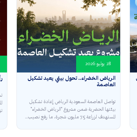
28 يوليو 2026
الرياض الخضراء.. تحول بيئي يعيد تشكيل
رأ
العاصمة
تش
تواصل العاصمة السعودية الرياض إعادة تشكيل
ال
بيئتها الحضرية ضمن مشروع "الرياض الخضراء"
تز
المستهدف لزراعة 7.5 مليون شجرة، ما رفع نصيب...