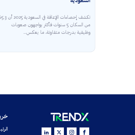
السعودية
تكشف إحصاءات الإعا
من السكان 5 سنوات فأكثر يواجهون صعوبات
وظيفية بدرجات متفاوتة، ما يعكس...
خريط
الرئي