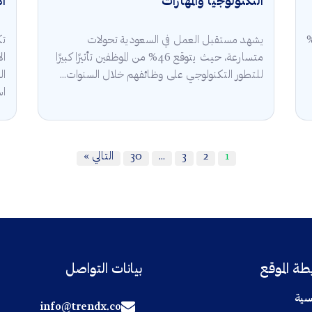
التكنولوجيا والمهارات
ال
قة في السعودية 2025 أن 5.3%
يشهد مستقبل العمل في السعودية تحولات
تك
متسارعة، حيث يتوقع 46% من الموظفين تأثيرًا كبيرًا
للتطور التكنولوجي على وظائفهم خلال السنوات...
ال
اس
1
2
3
…
30
التالي »
ة الموقع
بيانات التواصل
سية
info@trendx.co