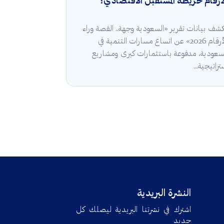
أرقام خريطة المستقبل الاقتصادي؟
شف بيانات تقرير «السعودية وجهة.. القصة وراء
الأرقام 2026» عن اتساع مسارات التنمية في
سعودية، مدفوعة باستثمارات كبرى ومشاريع
تراتيجية...
النشرة البريدية
اشترك في نشرتنا البريدية ليصلك كل
جديد