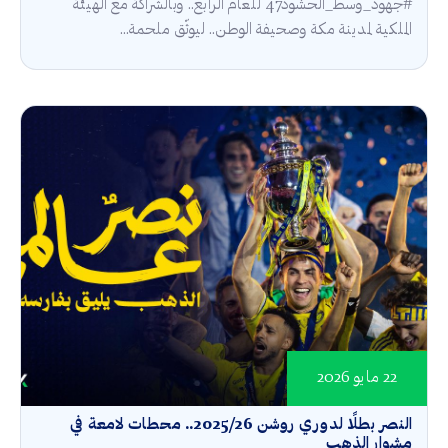
#جهود_وسط_الحشود47 للعام الرابع.. وبالشراكة مع الهيئة
الملكية لمدينة مكة وصحيفة الوطن.. ليوثّق ملحمة...
22 مايو 2026
النصر بطلًا لدوري روشن 2025/26.. محطات لامعة في
مشوار الذهب