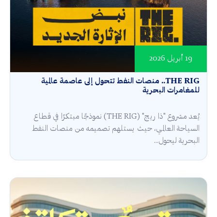
19 أبريل 2026
THE RIG.. منصات النفط تتحول إلى عاصمة عالمية
للمغامرات البحرية
يُعد مشروع "ذا ريج" (THE RIG) نموذجًا مبتكرًا في قطاع
السياحة العالمي، حيث يستلهم تصميمه من منصات النفط
البحرية ليحول...