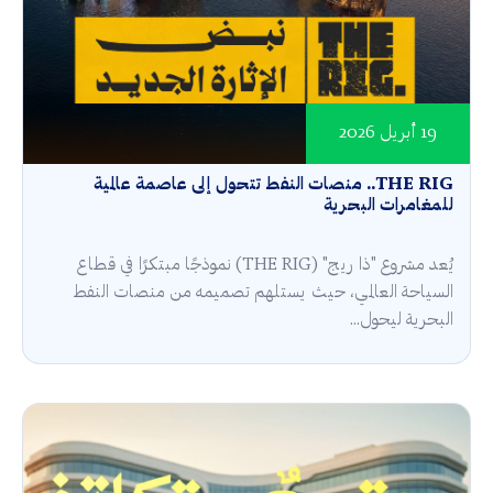
19 أبريل 2026
THE RIG.. منصات النفط تتحول إلى عاصمة عالمية
للمغامرات البحرية
يُعد مشروع "ذا ريج" (THE RIG) نموذجًا مبتكرًا في قطاع
السياحة العالمي، حيث يستلهم تصميمه من منصات النفط
البحرية ليحول...