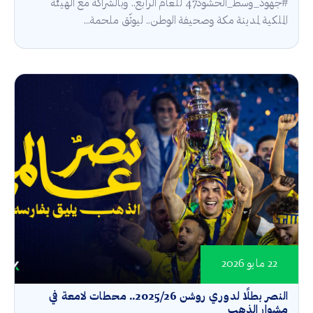
#جهود_وسط_الحشود47 للعام الرابع.. وبالشراكة مع الهيئة
الملكية لمدينة مكة وصحيفة الوطن.. ليوثّق ملحمة...
22 مايو 2026
النصر بطلًا لدوري روشن 2025/26.. محطات لامعة في
مشوار الذهب