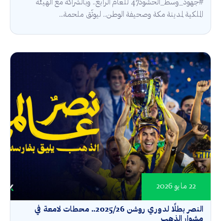
#جهود_وسط_الحشود47 للعام الرابع.. وبالشراكة مع الهيئة
الملكية لمدينة مكة وصحيفة الوطن.. ليوثّق ملحمة...
22 مايو 2026
النصر بطلًا لدوري روشن 2025/26.. محطات لامعة في
مشوار الذهب