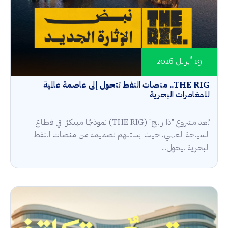
19 أبريل 2026
THE RIG.. منصات النفط تتحول إلى عاصمة عالمية
للمغامرات البحرية
يُعد مشروع "ذا ريج" (THE RIG) نموذجًا مبتكرًا في قطاع
السياحة العالمي، حيث يستلهم تصميمه من منصات النفط
البحرية ليحول...