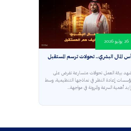
26 يوليو 2026
س المال البشري.. تحولات ترسم المستقبل
هد بيئة العمل تحولات متسارعة تفرض على
مؤسسات إعادة النظر في نماذجها التنظيمية، وسط
ايد أهمية السرعة والمرونة في مواجهة...