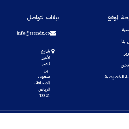
ة الموقع
بيانات التواصل
سية
info@trendx.co
 بنا
شارع
رير
الأمير
ناصر
نحن
بن
سعود،
ة الخصوصية
الصحافة،
الرياض
13321