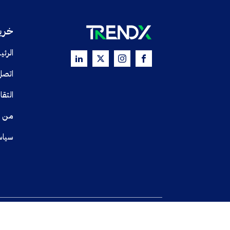
خريط
الرئي
اتصل
التقا
من 
سياس
© جميع الحقوق محفوظة TRENDX
2025