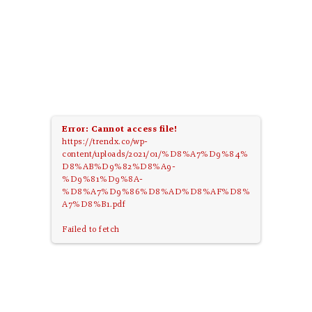
Error: Cannot access file!
https://trendx.co/wp-
content/uploads/2021/01/%D8%A7%D9%84%
D8%AB%D9%82%D8%A9-
%D9%81%D9%8A-
%D8%A7%D9%86%D8%AD%D8%AF%D8%
A7%D8%B1.pdf
Failed to fetch