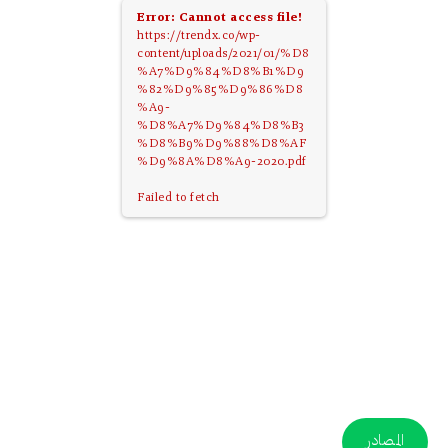
Error: Cannot access file!
https://trendx.co/wp-
content/uploads/2021/01/%D8
%A7%D9%84%D8%B1%D9
%82%D9%85%D9%86%D8
%A9-
%D8%A7%D9%84%D8%B3
%D8%B9%D9%88%D8%AF
%D9%8A%D8%A9-2020.pdf
Failed to fetch
المصادر