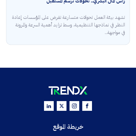
رأس المال البشري.. تحولات ترسم المستقبل
تشهد بيئة العمل تحولات متسارعة تفرض على المؤسسات إعادة
النظر في نماذجها التنظيمية، وسط تزايد أهمية السرعة والمرونة
في مواجهة...
خريطة الموقع