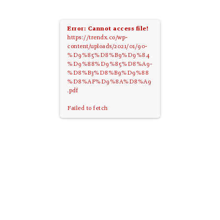
Error: Cannot access file!
https://trendx.co/wp-
content/uploads/2021/01/90-
%D9%85%D8%B9%D9%84
%D9%88%D9%85%D8%A9-
%D8%B3%D8%B9%D9%88
%D8%AF%D9%8A%D8%A9
.pdf
Failed to fetch