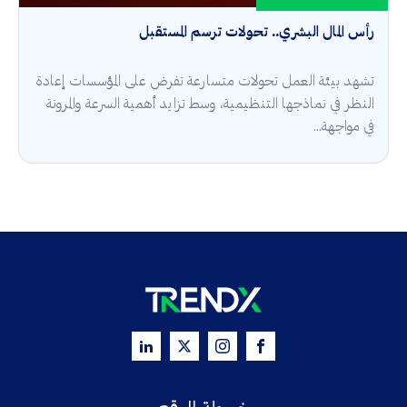
رأس المال البشري.. تحولات ترسم المستقبل
تشهد بيئة العمل تحولات متسارعة تفرض على المؤسسات إعادة
النظر في نماذجها التنظيمية، وسط تزايد أهمية السرعة والمرونة
في مواجهة...