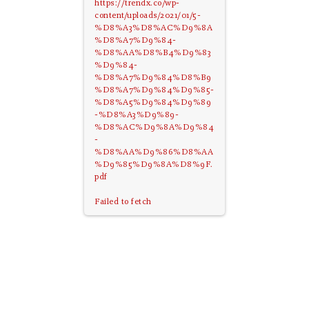
https://trendx.co/wp-
content/uploads/2021/01/5-
%D8%A3%D8%AC%D9%8A
%D8%A7%D9%84-
%D8%AA%D8%B4%D9%83
%D9%84-
%D8%A7%D9%84%D8%B9
%D8%A7%D9%84%D9%85-
%D8%A5%D9%84%D9%89
-%D8%A3%D9%89-
%D8%AC%D9%8A%D9%84
-
%D8%AA%D9%86%D8%AA
%D9%85%D9%8A%D8%9F.
pdf
Failed to fetch