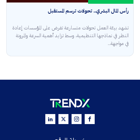
رأس المال البشري.. تحولات ترسم المستقبل
تشهد بيئة العمل تحولات متسارعة تفرض على المؤسسات إعادة
النظر في نماذجها التنظيمية، وسط تزايد أهمية السرعة والمرونة
في مواجهة...