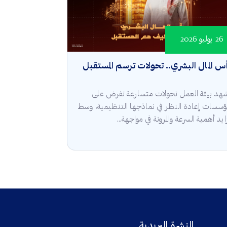
26 يوليو 2026
س المال البشري.. تحولات ترسم المستقبل
هد بيئة العمل تحولات متسارعة تفرض على
مؤسسات إعادة النظر في نماذجها التنظيمية، وسط
ايد أهمية السرعة والمرونة في مواجهة...
النشرة البريدية