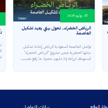
28 يوليو 2026
الرياض الخضراء.. تحول بيئي يعيد تشكيل
رأ
العاصمة
تش
تواصل العاصمة السعودية الرياض إعادة تشكيل
ال
بيئتها الحضرية ضمن مشروع "الرياض الخضراء"
تز
المستهدف لزراعة 7.5 مليون شجرة، ما رفع نصيب...
ة الموقع
بيانات التواصل