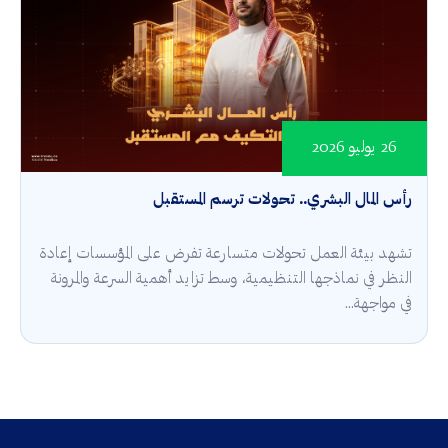
26 يوليو 2026
رأس المال البشري.. تحولات ترسم المستقبل
تشهد بيئة العمل تحولات متسارعة تفرض على المؤسسات إعادة
النظر في نماذجها التنظيمية، وسط تزايد أهمية السرعة والمرونة
في مواجهة...