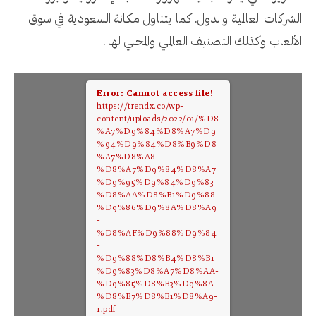
الشركات العالمية والدول. كما يتناول مكانة السعودية في سوق
الألعاب وكذلك التصنيف العالمي والمحلي لها .
Error: Cannot access file!
https://trendx.co/wp-
content/uploads/2022/01/%D8
%A7%D9%84%D8%A7%D9
%94%D9%84%D8%B9%D8
%A7%D8%A8-
%D8%A7%D9%84%D8%A7
%D9%95%D9%84%D9%83
%D8%AA%D8%B1%D9%88
%D9%86%D9%8A%D8%A9
-
%D8%AF%D9%88%D9%84
-
%D9%88%D8%B4%D8%B1
%D9%83%D8%A7%D8%AA-
%D9%85%D8%B3%D9%8A
%D8%B7%D8%B1%D8%A9-
1.pdf