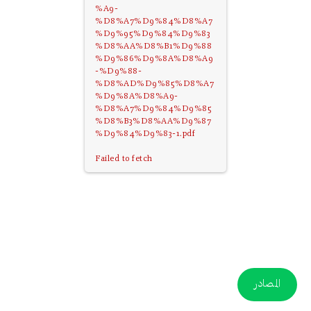
%A9-
%D8%A7%D9%84%D8%A7
%D9%95%D9%84%D9%83
%D8%AA%D8%B1%D9%88
%D9%86%D9%8A%D8%A9
-%D9%88-
%D8%AD%D9%85%D8%A7
%D9%8A%D8%A9-
%D8%A7%D9%84%D9%85
%D8%B3%D8%AA%D9%87
%D9%84%D9%83-1.pdf
Failed to fetch
المصادر