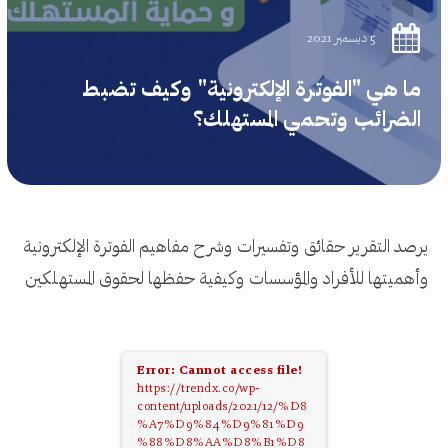
5 ديسمبر 2021
ما هي "الفوترة الإلكترونية" وكيف تضبط
الضرائب وتحمي المستهلك؟
يرصد التقرير حقائق وتفسيرات وشرح مفاهيم الفوترة الإلكترونية
وأهميتها للأفراد والمؤسسات وكيفية حفظها لحقوق المستهلكين
Error: Cannot access file!
https://trendx.co/wp-
content/uploads/2021/12/%D8
%A7%D9%84%D9%81%D9
%88%D8%AA%D8%B1%D8