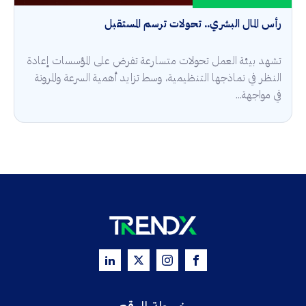
رأس المال البشري.. تحولات ترسم المستقبل
تشهد بيئة العمل تحولات متسارعة تفرض على المؤسسات إعادة
النظر في نماذجها التنظيمية، وسط تزايد أهمية السرعة والمرونة
في مواجهة...