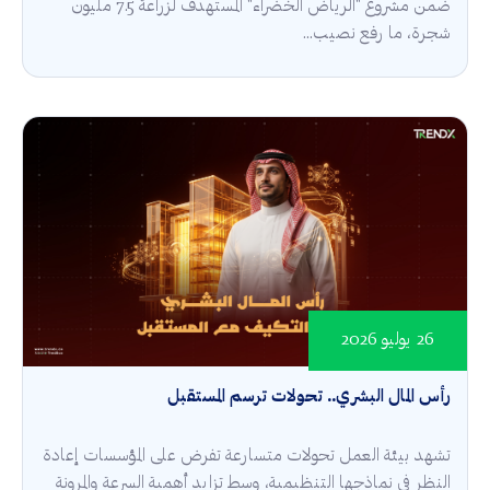
ضمن مشروع "الرياض الخضراء" المستهدف لزراعة 7.5 مليون
شجرة، ما رفع نصيب...
26 يوليو 2026
رأس المال البشري.. تحولات ترسم المستقبل
تشهد بيئة العمل تحولات متسارعة تفرض على المؤسسات إعادة
النظر في نماذجها التنظيمية، وسط تزايد أهمية السرعة والمرونة