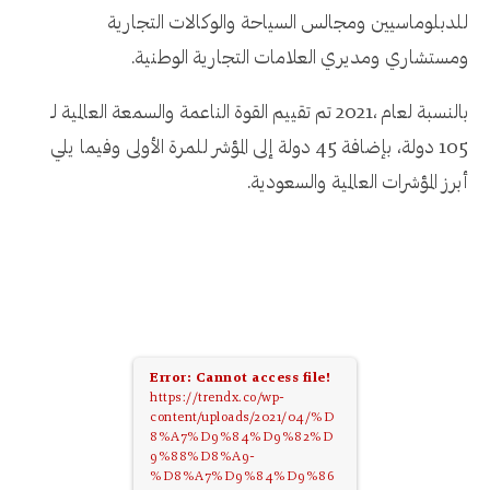
للدبلوماسيين ومجالس السياحة والوكالات التجارية
ومستشاري ومديري العلامات التجارية الوطنية.
بالنسبة لعام ،2021 تم تقييم القوة الناعمة والسمعة العالمية لـ
105 دولة، بإضافة 45 دولة إلى المؤشر للمرة الأولى وفيما يلي
أبرز المؤشرات العالمية والسعودية.
Error: Cannot access file!
https://trendx.co/wp-
content/uploads/2021/04/%D
8%A7%D9%84%D9%82%D
9%88%D8%A9-
%D8%A7%D9%84%D9%86