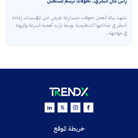
رأس المال البشري.. تحولات ترسم المستقبل
تشهد بيئة العمل تحولات متسارعة تفرض على المؤسسات إعادة
النظر في نماذجها التنظيمية، وسط تزايد أهمية السرعة والمرونة
في مواجهة...
خريطة الموقع