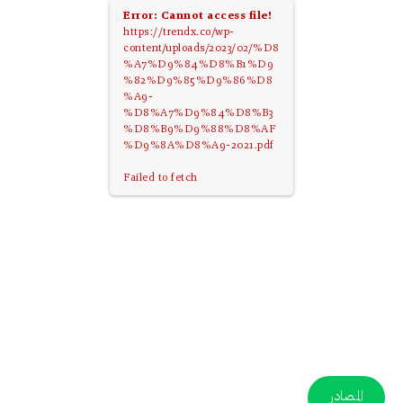
Error: Cannot access file!
https://trendx.co/wp-
content/uploads/2023/02/%D8
%A7%D9%84%D8%B1%D9
%82%D9%85%D9%86%D8
%A9-
%D8%A7%D9%84%D8%B3
%D8%B9%D9%88%D8%AF
%D9%8A%D8%A9-2021.pdf
Failed to fetch
المصادر