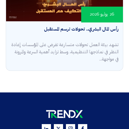
26 يوليو 2026
رأس المال البشري.. تحولات ترسم المستقبل
تشهد بيئة العمل تحولات متسارعة تفرض على المؤسسات إعادة
النظر في نماذجها التنظيمية، وسط تزايد أهمية السرعة والمرونة
في مواجهة...