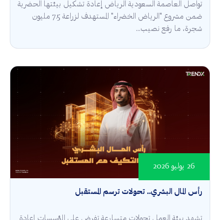
تواصل العاصمة السعودية الرياض إعادة تشكيل بيئتها الحضرية
ضمن مشروع "الرياض الخضراء" المستهدف لزراعة 7.5 مليون
شجرة، ما رفع نصيب...
26 يوليو 2026
رأس المال البشري.. تحولات ترسم المستقبل
تشهد بيئة العمل تحولات متسارعة تفرض على المؤسسات إعادة