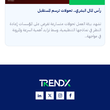
رأس المال البشري.. تحولات ترسم المستقبل
تشهد بيئة العمل تحولات متسارعة تفرض على المؤسسات إعادة
النظر في نماذجها التنظيمية، وسط تزايد أهمية السرعة والمرونة
في مواجهة...