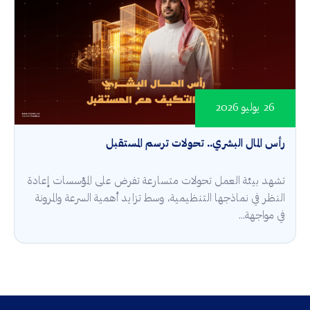
26 يوليو 2026
رأس المال البشري.. تحولات ترسم المستقبل
تشهد بيئة العمل تحولات متسارعة تفرض على المؤسسات إعادة
النظر في نماذجها التنظيمية، وسط تزايد أهمية السرعة والمرونة
في مواجهة...