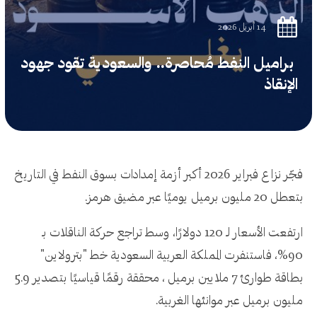
14 أبريل 2026
براميل النفط مُحاصرة.. والسعودية تقود جهود
الإنقاذ
فجّر نزاع فبراير 2026 أكبر أزمة إمدادات بسوق النفط في التاريخ
بتعطل 20 مليون برميل يوميًا عبر مضيق هرمز.
ارتفعت الأسعار لـ 120 دولارًا، وسط تراجع حركة الناقلات بـ
90%، فاستنفرت المملكة العربية السعودية خط "بترولاين"
بطاقة طوارئ 7 ملايين برميل ، محققة رقمًا قياسيًا بتصدير 5.9
مليون برميل عبر موانئها الغربية.