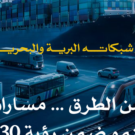
اتــــه البريــة والبحريــــ
 الطرق ... مسارات
مو ضمن رؤية 2030