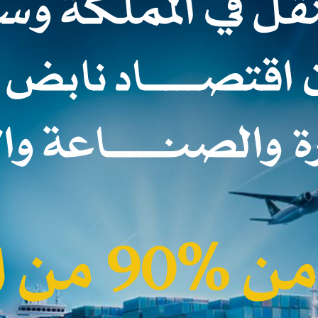
نقل في المملكة وس
 اقتصــــاد نابض 
رة والصنــــاعة والا
9 من السلع