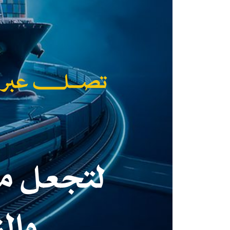
تصـــل عبر شبك
لتجعل من
والن