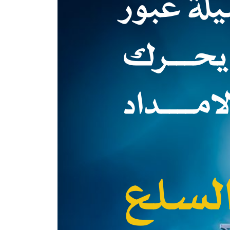
يلة عبور
يحـــرك
مــــداد