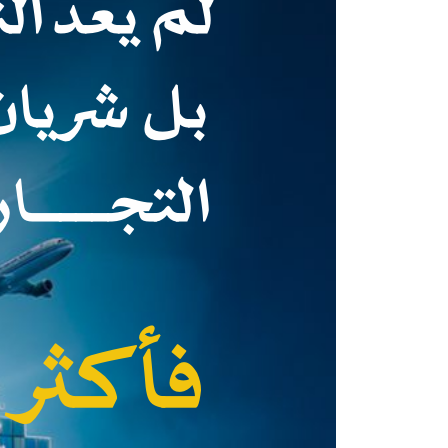
لم يعد ال
بل شريان
التجــــا
فأكثر من %0