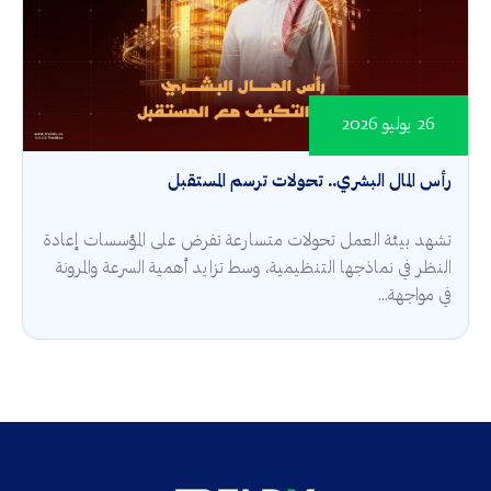
26 يوليو 2026
رأس المال البشري.. تحولات ترسم المستقبل
تشهد بيئة العمل تحولات متسارعة تفرض على المؤسسات إعادة
النظر في نماذجها التنظيمية، وسط تزايد أهمية السرعة والمرونة
في مواجهة...