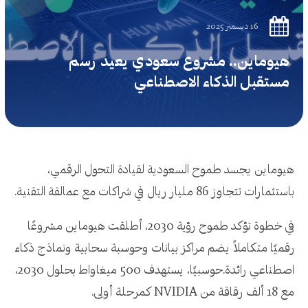
16 ديسمبر 2025
هيوماين.. مشروع سعودي يعيد رسم
مستقبل الذكاء الاصطناعي
هيوماين يجسد طموح السعودية لقيادة التحول الرقمي،
باستثمارات تتجاوز 86 مليار ريال في شراكات مع عمالقة التقنية.
في خطوة تؤكد طموح رؤية 2030، أطلقت هيوماين مشروعًا
رقميًا متكاملاً يضم مراكز بيانات وحوسبة سحابية ونماذج ذكاء
اصطناعي رائدة.حوسبيًا، يستهدف 500 ميغاواط بحلول 2030،
مع 18 ألف رقاقة من NVIDIA كمرحلة أولى.