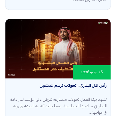
26 يوليو 2026
رأس المال البشري.. تحولات ترسم المستقبل
تشهد بيئة العمل تحولات متسارعة تفرض على المؤسسات إعادة
النظر في نماذجها التنظيمية، وسط تزايد أهمية السرعة والمرونة
في مواجهة...