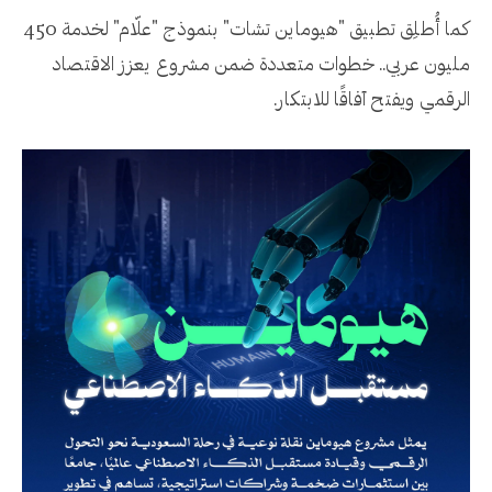
كما أُطلِق تطبيق "هيوماين تشات" بنموذج "علّام" لخدمة 450
مليون عربي.. خطوات متعددة ضمن مشروع يعزز الاقتصاد
الرقمي ويفتح آفاقًا للابتكار.