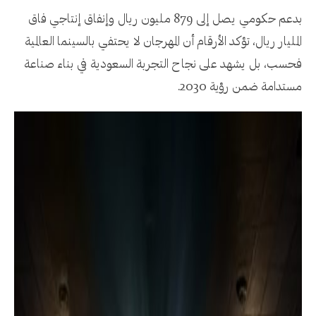
بدعم حكومي يصل إلى 879 مليون ريال وإنفاق إنتاجي فاق
المليار ريال، تؤكد الأرقام أن المهرجان لا يحتفي بالسينما العالمية
فحسب، بل يشهد على نجاح التجربة السعودية في بناء صناعة
مستدامة ضمن رؤية 2030.