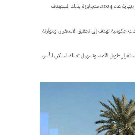
، لترتفع نسبة تملك الأسر السعودية للمساكن إلى 65.4% بنهاية عام 2024، متجاوزة بذلك المستهدف
ات حكومية تهدف إلى تحقيق الاستقرار، وموازنة
خ الاستقرار طويل الأمد، وتسهيل تملك السكن للأسر،