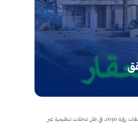
قق
يشهد سوق العقار في المملكة العربية السعودية مرحلة مفصلية خلال عام 2025، تتسارع فيها خطوات التقدم نحو مستهدفات رؤية 2030، في ظل تدخلات تنظيمية غير